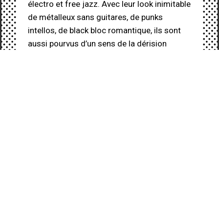
électro et free jazz. Avec leur look inimitable
de métalleux sans guitares, de punks
intellos, de black bloc romantique, ils sont
aussi pourvus d’un sens de la dérision
typique de leur Belgique natale, prête à
décoiffer le plus gominé des rockeurs. Ce
répertoire unique est dansant et festif à
souhait.
Forts de leur expérience de terrain, ces
musiciens rétrofuturistes présentent un
show survitaminé et suant joué par de
véritables humains, nous inondant de leur
passion pour la musique acoustique et
l’esprit de la fête des Balkans à l’aube de
l’apocalypse.
Dans la rue ou sur scène, Kermesz à l’Est est
un concentré d’énergie, une véritable fête